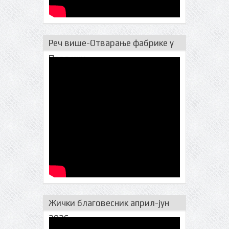
Реч више-Отварање фабрике у
Прељини
Жички благовесник април-јун
2026.