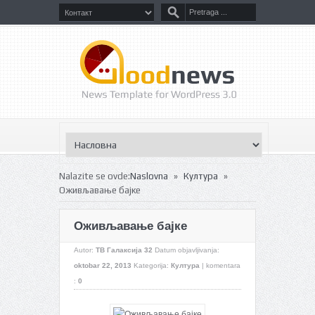
»
»
Nalazite se ovde:
Naslovna
Култура
Оживљавање бајке
Оживљавање бајке
Autor:
ТВ Галаксија 32
Datum objavljivanja:
oktobar 22, 2013
Kategorija:
Култура
|
komentara
:
0