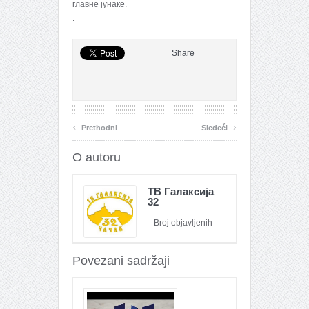
главне јунаке.
.
Share
‹
›
Prethodni
Sledeći
O autoru
ТВ Галаксија
32
Broj objavljenih
članaka : 26091
Povezani sadržaji