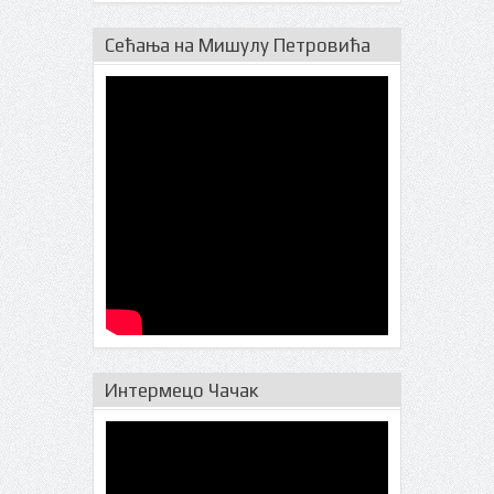
Сећања на Мишулу Петровића
Интермецо Чачак