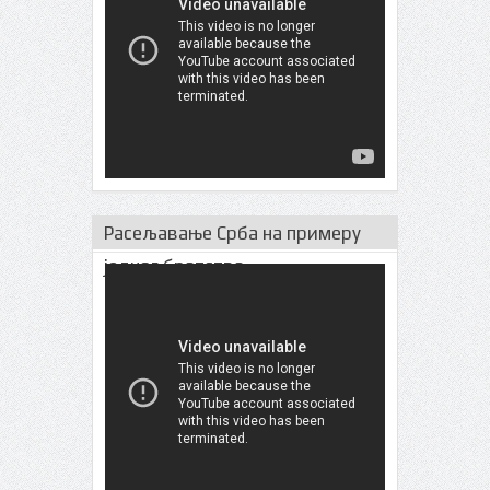
Расељавање Срба на примеру
једног братства