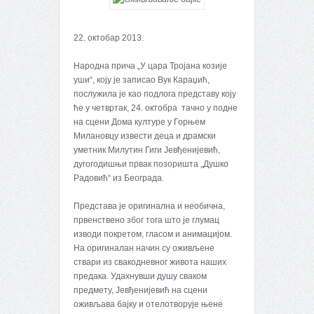
22. октобар 2013.
Народна прича „У цара Тројана козије
уши“, коју је записао Вук Караџић,
послужила је као подлога представу коју
ће у четвртак, 24. октобра тачно у подне
на сцени Дома културе у Горњем
Милановцу извести деца и драмски
уметник Милутин Гиги Јевђенијевић,
дугогодишњи првак позоришта „Душко
Радовић“ из Београда.
Представа је оригинална и необична,
првенствено због тога што је глумац
изводи покретом, гласом и анимацијом.
На оригиналан начин су оживљене
ствари из свакодневног живота наших
предака. Удахнувши душу сваком
предмету, Јевђенијевић на сцени
оживљава бајку и отелотворује њене