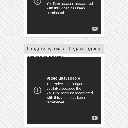
Градски путоказ – Седам година
актуeлне власти