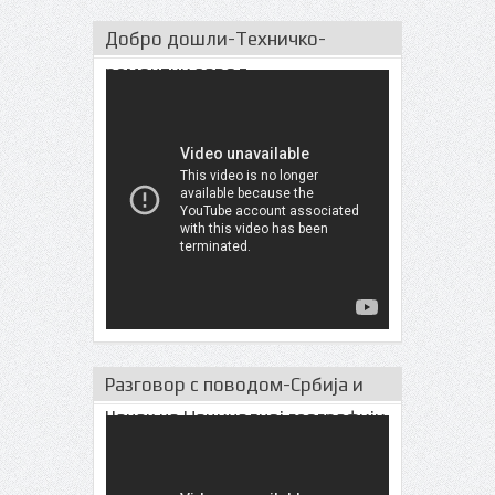
Добро дошли-Техничко-
ремонтни завод
Разговор с поводом-Србија и
Чачак на Нациналној географији