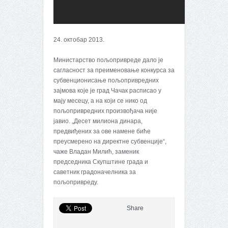
24. октобар 2013.
Министарство пољопривреде дало је
сагласност за преименовање конкурса за
субвенционисање пољопривредних
зајмова које је град Чачак расписао у
мају месецу, а на који се нико од
пољопривредних произвођача није
јавио. „Десет милиона динара,
предвиђених за ове намене биће
преусмерено на директне субвенције“,
чаже Владан Милић, заменик
председника Скупштине града и
саветник градоначелника за
пољопривреду.
Share