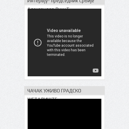
Интервју- председник Србије
Александар ВучиЋ
ЧАЧАК УЖИВО ГРАДСКО
ШЕТАЛИШТЕ