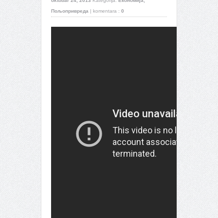
oktobar 24, 2013
Kategorija:
Економија
,
Пољопривреда
|
komentara :
0