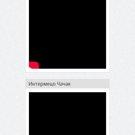
Интермецо Чачак