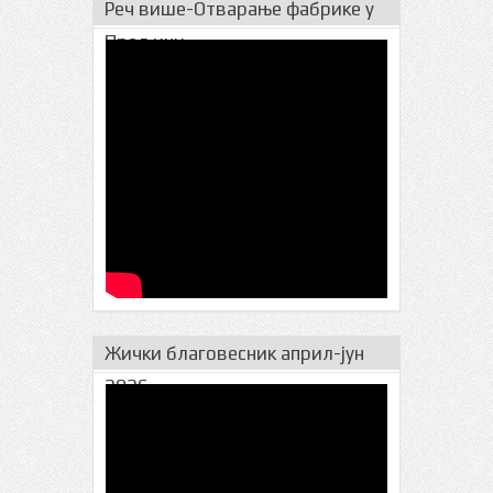
Реч више-Отварање фабрике у
Прељини
Жички благовесник април-јун
2026.