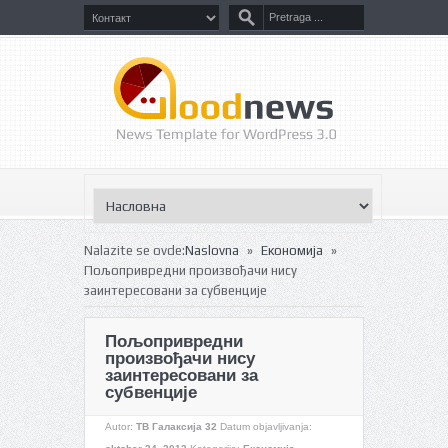
»
»
Nalazite se ovde:
Naslovna
Економија
Пољопривредни произвођачи нису
заинтересовани за субвенције
Пољопривредни
произвођачи нису
заинтересовани за
субвенције
Autor:
ТВ Галаксија 32
Datum objavljivanja: