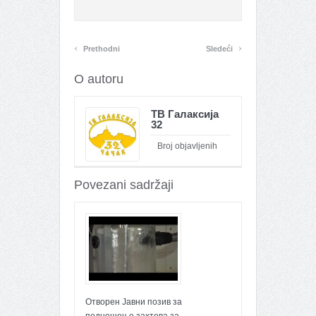
‹
›
Prethodni
Sledeći
O autoru
ТВ Галаксија
32
Broj objavljenih
članaka : 26100
Povezani sadržaji
Отворен Јавни позив за