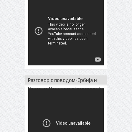
Разговор с поводом-Србија и
Чачак на Нациналној географији