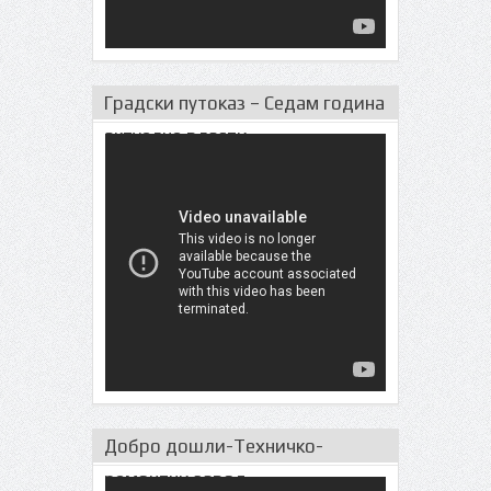
Градски путоказ – Седам година
актуeлне власти
Добро дошли-Техничко-
ремонтни завод