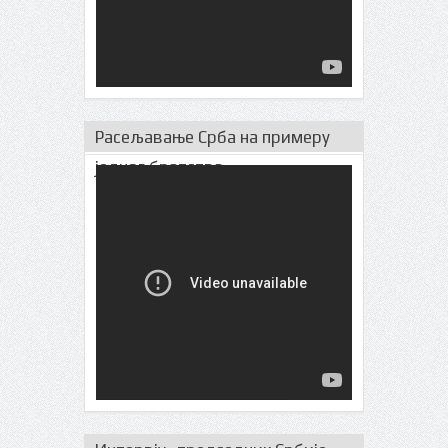
Расељавање Срба на примеру
једног братства