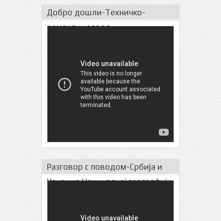
Добро дошли-Техничко-
ремонтни завод
Разговор с поводом-Србија и
Чачак на Нациналној географији