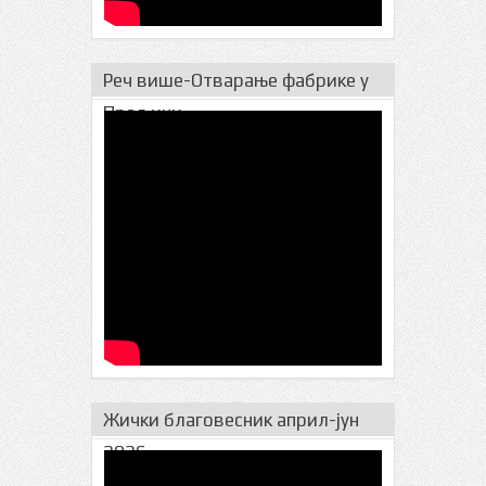
Реч више-Отварање фабрике у
Прељини
Жички благовесник април-јун
2026.