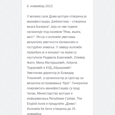
6. новембар 2013.
У великој сали Дома културе отворена је
манифестација „Библиотека – отворена
књига Балкана“, која се ове године
организује под називом “Река, књига,
мост”. Реч је о изложби уметника
визуелних уметности балканских и
гостујућих земаља. У оквиру изложбе
приређен је и концерт на којем су
наступили Радмила Бакочевић, Оливер
Њего, Мина Матијашевић, Анђела
Тодоровић и КУД „Абрашевић“.
Уметнички директор је Божидар
Плазинић, а организатор је Центар за
визуелна истраживања “Круг”. Генерални
покровитељ манифестације су град
Чачак, Министарство културе и
информисања Републике Србије, The
English book и предузеће „Домис“.
Изложба ће бити отворена до 25.
новембра.