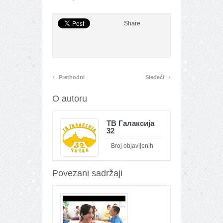
Share
‹
›
Prethodni
Sledeći
O autoru
ТВ Галаксија
32
Broj objavljenih
članaka : 26095
Povezani sadržaji