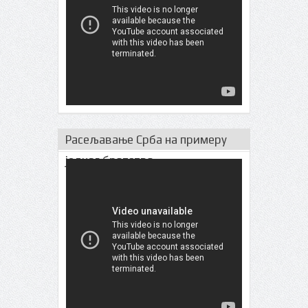
Расељавање Срба на примеру
једног братства