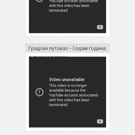
Градски путоказ – Седам година
актуeлне власти