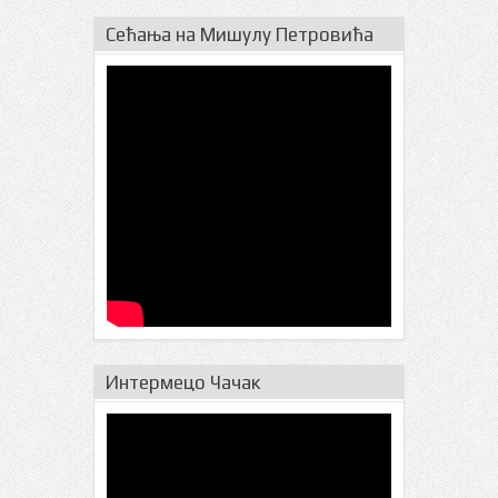
Сећања на Мишулу Петровића
Интермецо Чачак