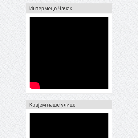
Интермецо Чачак
Крајем наше улице