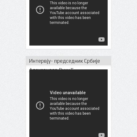
Интервју- председник Србије
Александар ВучиЋ