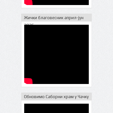
Жички благовесник април-јун
2026.
Обновимо Саборни храм у Чачку