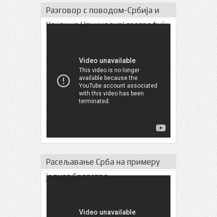
Разговор с поводом-Србија и
Чачак на Нациналној географији
Расељавање Срба на примеру
једног братства