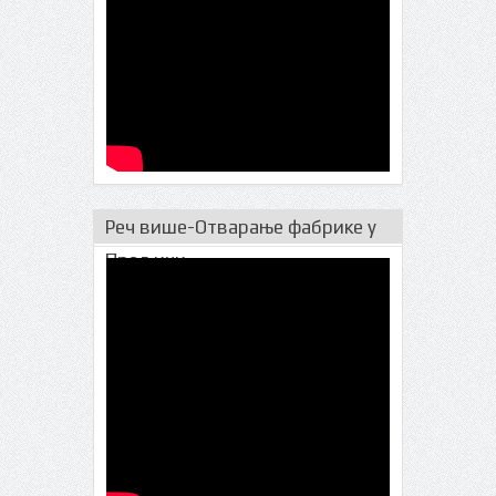
Реч више-Отварање фабрике у
Прељини