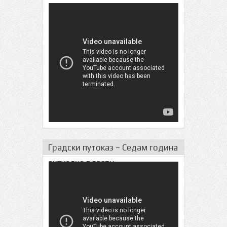
Градски путоказ – Седам година
актуeлне власти