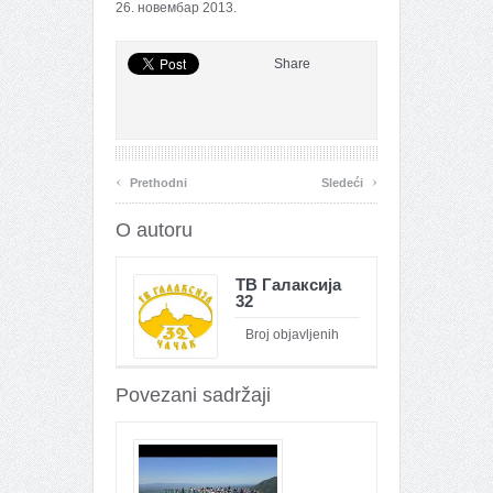
26. новембар 2013.
Share
‹
›
Prethodni
Sledeći
O autoru
ТВ Галаксија
32
Broj objavljenih
članaka : 26091
Povezani sadržaji