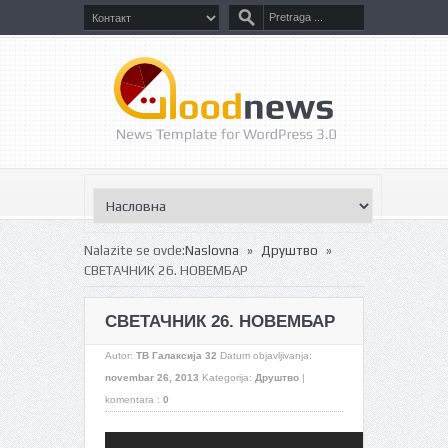
»
»
Nalazite se ovde:
Naslovna
Друштво
СВЕТАЧНИК 26. НОВЕМБАР
СВЕТАЧНИК 26. НОВЕМБАР
Autor:
ТВ Галаксија 32
Datum objavljivanja:
novembar 26, 2013
Kategorija:
Друштво
|
komentara :
0