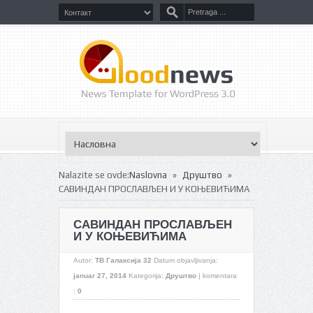
»
»
Nalazite se ovde:
Naslovna
Друштво
САВИНДАН ПРОСЛАВЉЕН И У КОЊЕВИЋИМА
САВИНДАН ПРОСЛАВЉЕН
И У КОЊЕВИЋИМА
Autor:
ТВ Галаксија 32
Datum objavljivanja:
januar 27, 2014
Kategorija:
Друштво
|
komentara
:
0