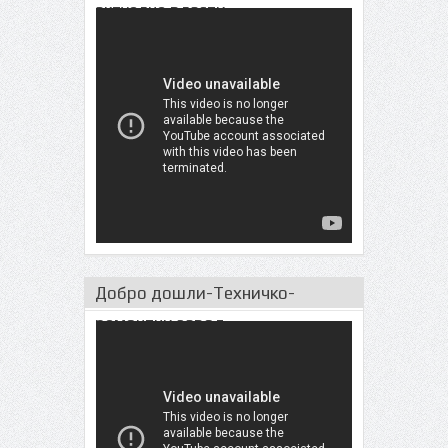
актуeлне власти
Добро дошли-Техничко-
ремонтни завод