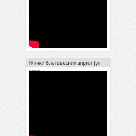
Жички благовесник април-јун
2026.