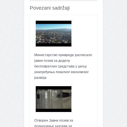
članaka : 26100
Povezani sadržaji
Министарство привреде расписало
јавни позив за доделу
бесповратних средстава у циљу
унапређења локалног економског
развоја
Отворен Јавни позив за
подношење захтева за