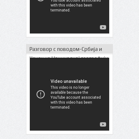
Разговор с поводом-Србија и
Чачак на Нациналној географији