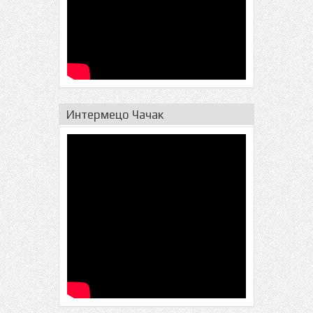
Интермецо Чачак