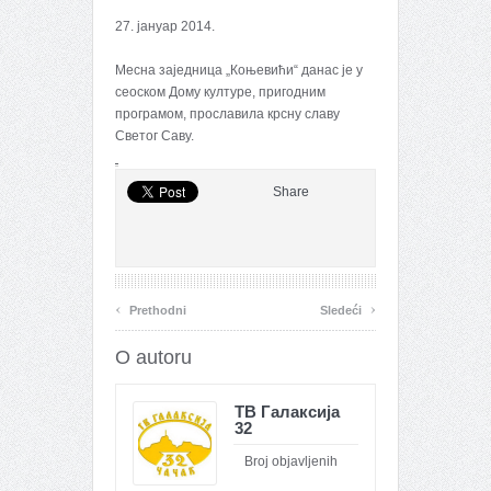
27. јануар 2014.
Месна заједница „Коњевићи“ данас је у
сеоском Дому културе, пригодним
програмом, прославила крсну славу
Светог Саву.
Share
‹
›
Prethodni
Sledeći
O autoru
ТВ Галаксија
32
Broj objavljenih