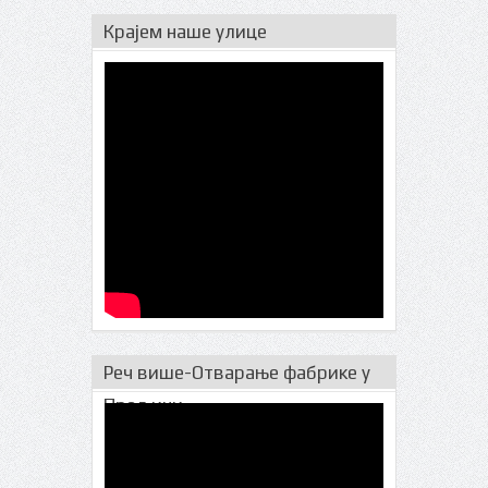
Крајем наше улице
Реч више-Отварање фабрике у
Прељини