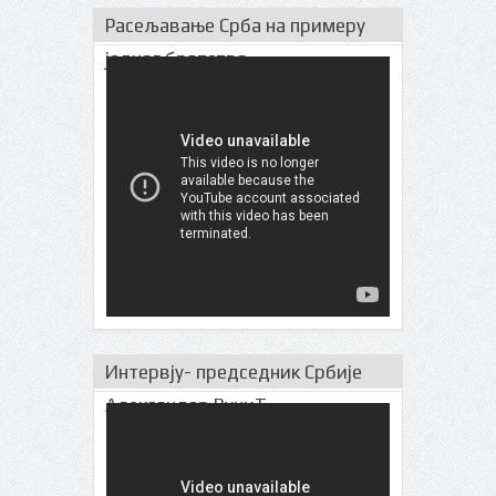
Расељавање Срба на примеру
једног братства
Интервју- председник Србије
Александар ВучиЋ