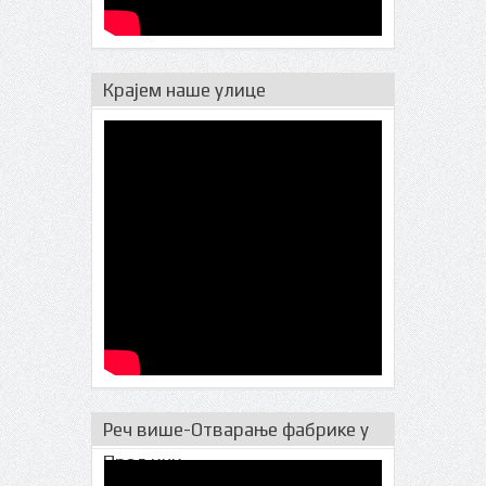
Крајем наше улице
Реч више-Отварање фабрике у
Прељини