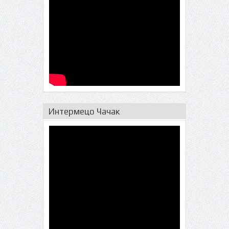
Интермецо Чачак