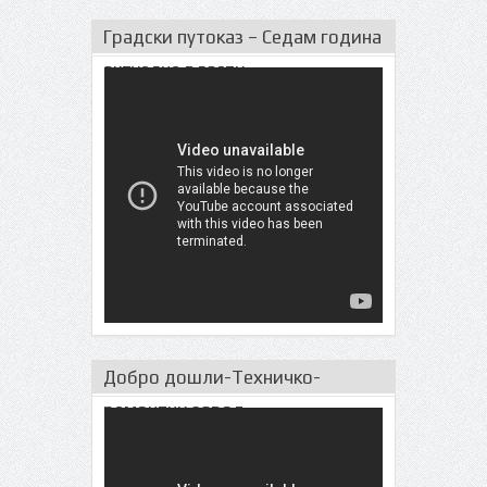
Градски путоказ – Седам година
актуeлне власти
Добро дошли-Техничко-
ремонтни завод