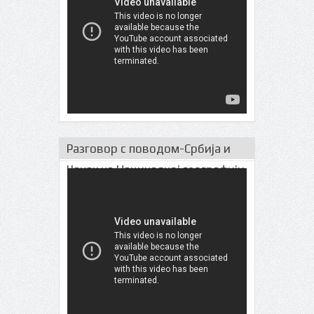
Разговор с поводом-Србија и
Чачак на Нациналној географији