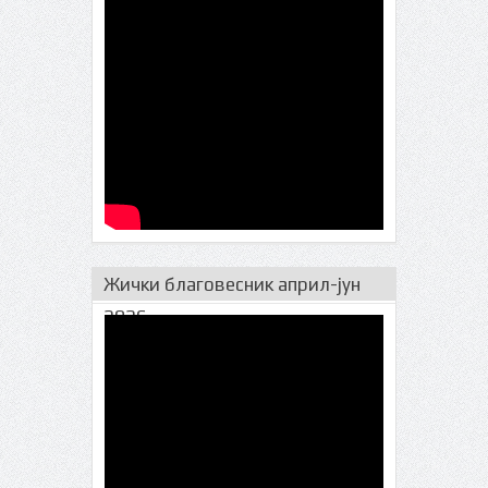
Жички благовесник април-јун
2026.