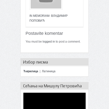
IN MEMORIAM- ВЛАДИМИР
ПОПОВИЋ
Postavite komentar
You must be
logged in
to post a comment.
Избор писма
Ћирилица
|
Латиница
Сећања на Мишулу Петровића