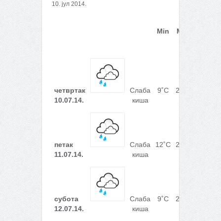
10. јул 2014.
Min
Max
Падав
четвртак
Слаба
9˚C
28˚C
10.5 
10.07.14.
киша
петак
Слаба
12˚C
27˚C
8.8 m
11.07.14.
киша
субота
Слаба
9˚C
28˚C
5.2 m
12.07.14.
киша