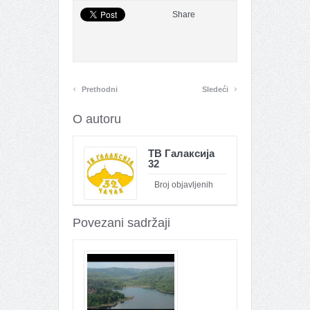
Share
‹
›
Prethodni
Sledeći
O autoru
ТВ Галаксија
32
Broj objavljenih
članaka : 26095
Povezani sadržaji