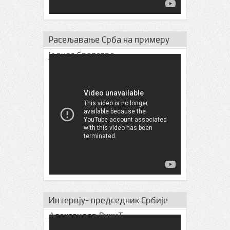
Расељавање Срба на примеру
једног братства
Интервју- председник Србије
Александар ВучиЋ