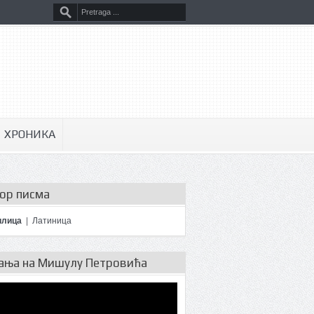
ХРОНИКА
ор писма
илица
|
Латиница
ања на Мишулу Петровића