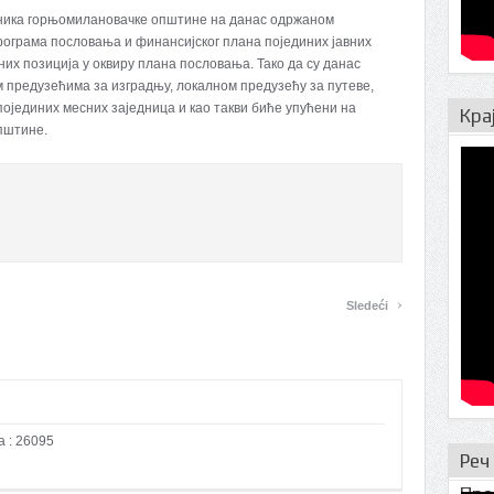
ника горњомилановачке општине на данас одржаном
рограма пословања и финансијског плана појединих јавних
их позиција у оквиру плана пословања. Тако да су данас
 предузећима за изградњу, локалном предузећу за путеве,
 појединих месних заједница и као такви биће упућени на
Кра
пштине.
›
Sledeći
a : 26095
Реч