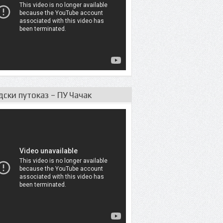
дски путоказ – ПУ Чачак