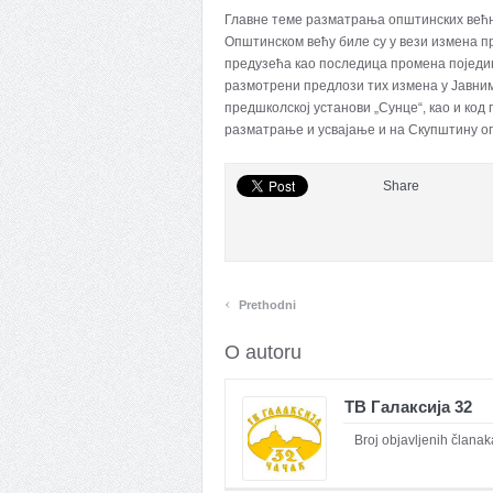
Главне теме разматрања општинских већ
Општинском већу биле су у вези измена п
предузећа као последица промена поједин
размотрени предлози тих измена у Јавним
предшколској установи „Сунце“, као и код
разматрање и усвајање и на Скупштину о
Share
‹
Prethodni
O autoru
ТВ Галаксија 32
Broj objavljenih članak