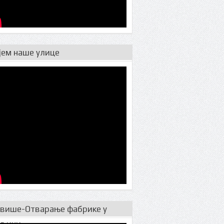
јем наше улице
 више-Отварање фабрике у