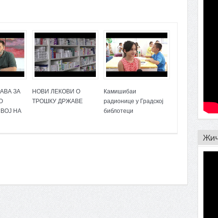
Пр
АВА ЗА
НОВИ ЛЕКОВИ О
Камишибаи
О
ТРОШКУ ДРЖАВЕ
радионице у Градској
ВОЈ НА
библотеци
Жич