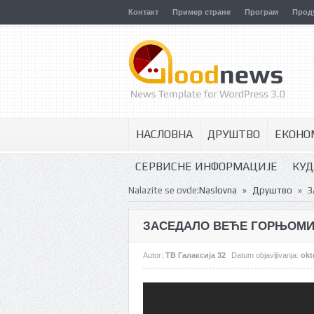
Контакт
Пример стране
Програм
Прод
НАСЛОВНА
ДРУШТВО
ЕКОНО
СЕРВИСНЕ ИНФОРМАЦИЈЕ
КУД
»
»
Nalazite se ovde:
Naslovna
Друштво
З
ЗАСЕДАЛО ВЕЋЕ ГОРЊОМИ
Autor:
ТВ Галаксија 32
Datum objavljivanja:
okt