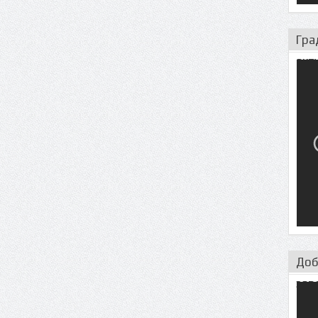
Гра
акт
Доб
зав