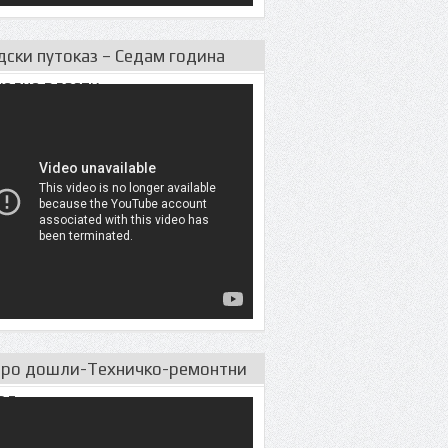
дски путоказ – Седам година
уeлне власти
ро дошли-Техничко-ремонтни
од