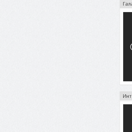
Гал
Инт