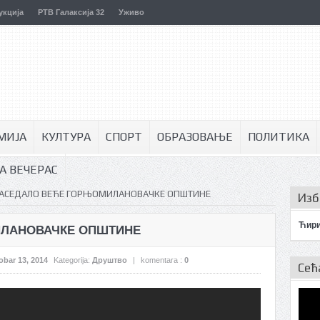
укција
РТВ Галаксија 32
Уживо
МИЈА
КУЛТУРА
СПОРТ
ОБРАЗОВАЊЕ
ПОЛИТИКА
А ВЕЧЕРАС
АСЕДАЛО ВЕЋЕ ГОРЊОМИЛАНОВАЧКЕ ОПШТИНЕ
Изб
Ћир
ЛАНОВАЧКЕ ОПШТИНЕ
obar 13, 2014
Kategorija:
Друштво
|
komentara :
0
Сећ