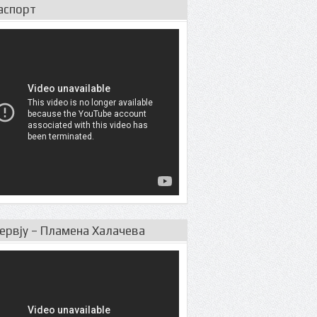
аспорт
ервју – Пламена Халачева