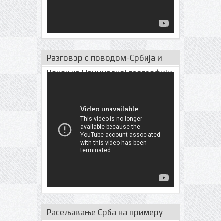
Разговор с поводом-Србија и
Чачак на Нациналној географији
Расељавање Срба на примеру