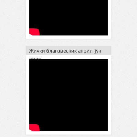
Жички благовесник април-јун
2026.