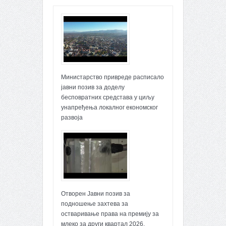
Министарство привреде расписало
јавни позив за доделу
бесповратних средстава у циљу
унапређења локалног економског
развоја
Отворен Јавни позив за
подношење захтева за
остваривање права на премију за
млеко за други квартал 2026.