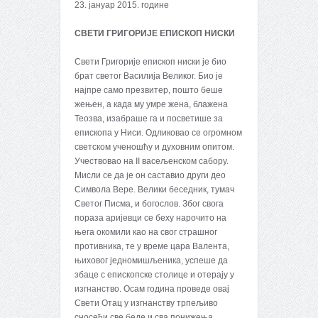
23. јануар 2015. године
СВЕТИ ГРИГОРИЈЕ ЕПИСКОП НИСКИ
Свети Григорије епископ ниски је био
брат светог Василија Великог. Био је
најпре само презвитер, пошто беше
жењен, а када му умре жена, блажена
Теозва, изабраше га и посветише за
епископа у Ниси. Одликовао се огромном
светском ученошћу и духовним опитом.
Учествовао на II васељенском сабору.
Мисли се да је он саставио други део
Символа Вере. Велики беседник, тумач
Светог Писма, и богослов. Због свога
пораза аријевци се беху нарочито на
њега окомили као на свог страшног
противника, те у време цара Валента,
њиховог једномишљеника, успеше да
збаце с епископске столице и отерају у
изгнанство. Осам година проведе овај
Свети Отац у изгнанству трпељиво
сносећи све беде и сва понижења.