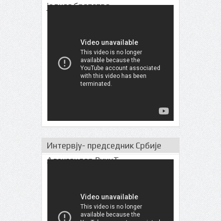
једног братства
Интервју- председник Србије
Александар ВучиЋ