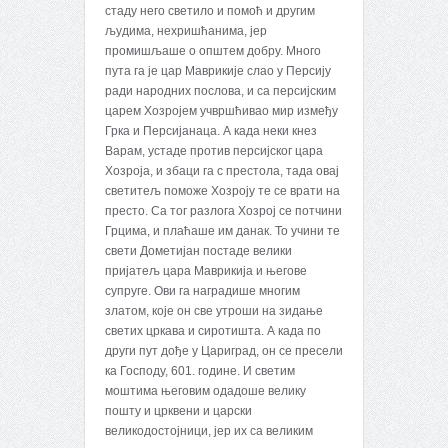
стаду него светило и помоћ и другим
људима, нехришћанима, јер
промишљаше о општем добру. Много
пута га је цар Маврикије слао у Персију
ради народних послова, и са персијским
царем Хозројем учвршћивао мир између
Грка и Персијанаца. А када неки кнез
Варам, устаде против персијског цара
Хозроја, и збаци га с престола, тада овај
светитељ поможе Хозроју те се врати на
престо. Са тог разлога Хозрој се потчини
Грцима, и плаћаше им данак. To учини те
свети Дометијан постаде велики
пријатељ цара Маврикија и његове
супруге. Ови га наградише многим
златом, које он све утроши на зидање
светих цркава и сиротишта. А када по
други пут дође у Цариград, он се пресели
ка Господу, 601. године. И светим
моштима његовим одадоше велику
пошту и црквени и царски
великодостојници, јер их са великим