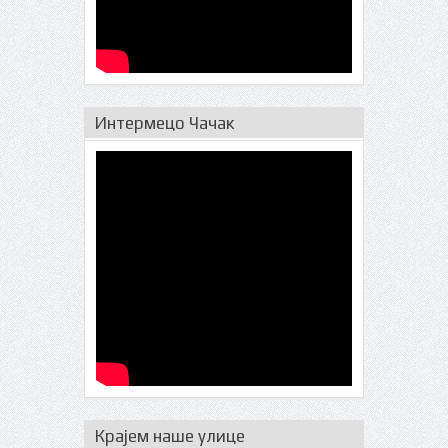
Интермецо Чачак
Крајем наше улице