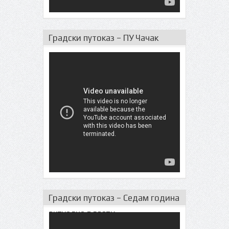
Градски путоказ – ПУ Чачак
Градски путоказ – Седам година
актуeлне власти