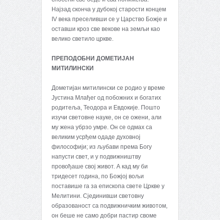
Најзад сконча у дубокој старости концем
IV века преселивши се у Царство Божје и
оставши кроз све векове на земљи као
велико светило цркве.
ПРЕПОДОБНИ ДОМЕТИЈАН
МИТИЛИНСКИ
Дометијан митилински се родио у време
Јустина Млађег од побожних и богатих
родитеља, Теодора и Евдокије. Пошто
изучи световне науке, он се ожени, али
му жена убрзо умре. Он се одмах са
великим усрђем одаде духовној
философији; из љубави према Богу
напусти свет, и у подвижништву
провођаше свој живот. А кад му би
тридесет година, по Божјој вољи
поставише га за епископа свете Цркве у
Мелитини. Сјединивши световну
образованост са подвижничким животом,
он беше не само добри пастир своме