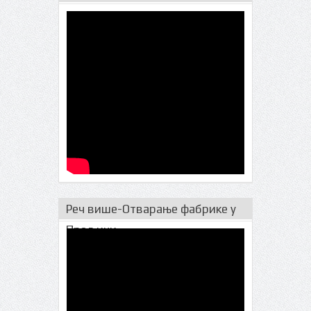
Реч више-Отварање фабрике у
Прељини