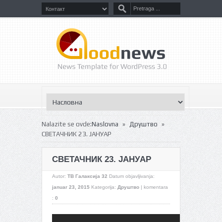
»
»
Nalazite se ovde:
Naslovna
Друштво
СВЕТАЧНИК 23. ЈАНУАР
СВЕТАЧНИК 23. ЈАНУАР
Autor:
ТВ Галаксија 32
Datum objavljivanja:
januar 23, 2015
Kategorija:
Друштво
|
komentara
:
0