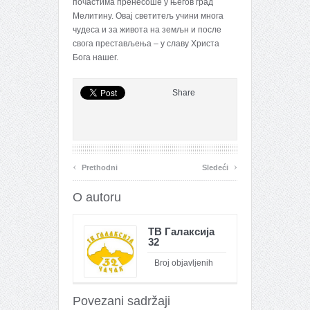
почастима пренесоше у његов град
Мелитину. Овај светитељ учини многа
чудеса и за живота на земљн и после
свога престављења – у славу Христа
Бога нашег.
Share
‹
›
Prethodni
Sledeći
O autoru
ТВ Галаксија
32
Broj objavljenih
članaka : 26100
Povezani sadržaji