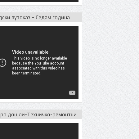
дски путоказ – Седам година
уeлне власти
ро дошли-Техничко-ремонтни
од