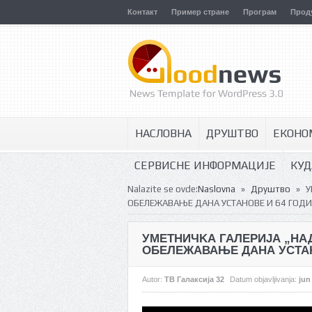
Контакт
Пример стране
Програм
Прод
НАСЛОВНА
ДРУШТВО
ЕКОНО
СЕРВИСНЕ ИНФОРМАЦИЈЕ
КУД
»
»
Nalazite se ovde:
Naslovna
Друштво
У
ОБЕЛЕЖАВАЊЕ ДАНА УСТАНОВЕ И 64 ГОД
УМЕТНИЧKА ГАЛЕРИЈА „НА
ОБЕЛЕЖАВАЊЕ ДАНА УСТАН
Autor:
ТВ Галаксија 32
Datum objavljivanja:
jun