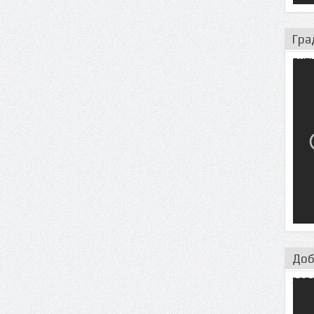
Гра
акт
Доб
зав