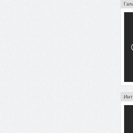
Гал
Инт