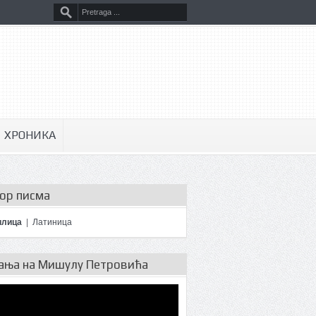
ХРОНИКА
ор писма
илица
|
Латиница
ања на Мишулу Петровића