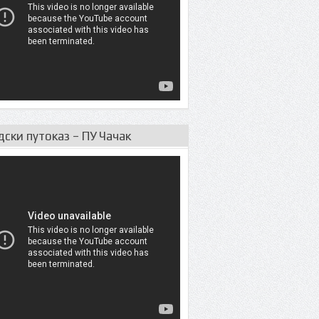
дски путоказ – ПУ Чачак