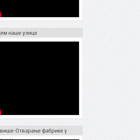
јем наше улице
 више-Отварање фабрике у