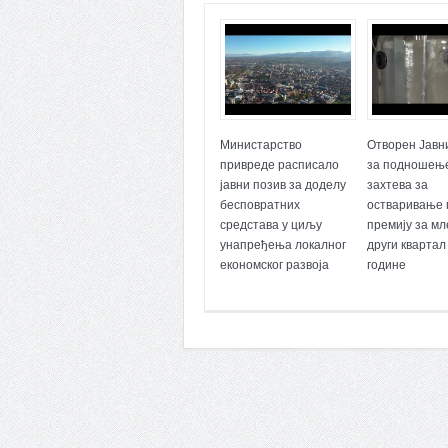
Министарство
Отворен Јавн
привреде расписало
за подношењ
јавни позив за доделу
захтева за
бесповратних
остваривање 
средстава у циљу
премију за мл
унапређења локалног
други квартал
економског развоја
године