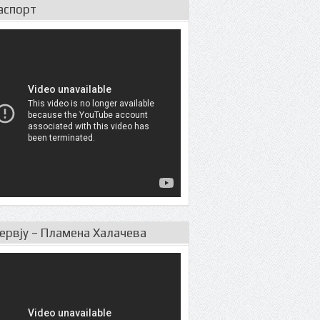
аспорт
ервју – Пламена Халачева