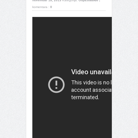
novembar 18, 2013
Kategorija:
Образовање
|
komentara :
0