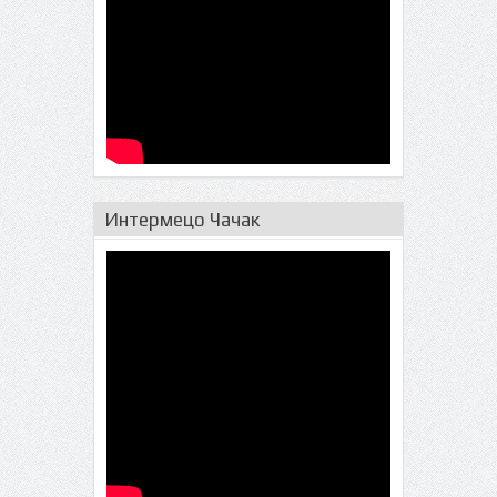
Интермецо Чачак