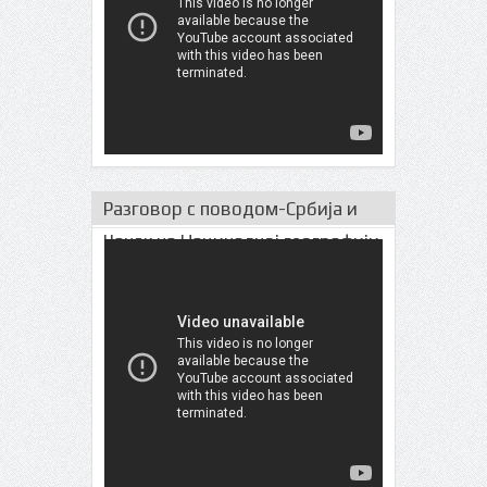
Разговор с поводом-Србија и
Чачак на Нациналној географији