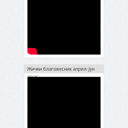
Жички благовесник април-јун
2026.