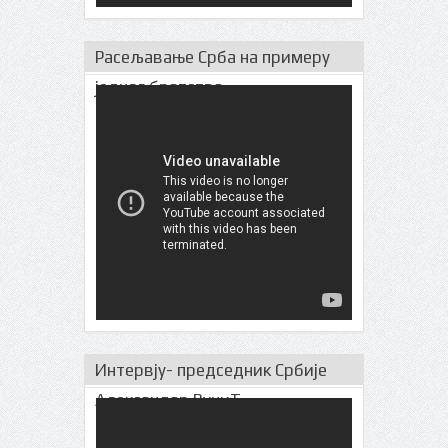
Расељавање Срба на примеру
једног братства
Интервју- председник Србије
Александар ВучиЋ