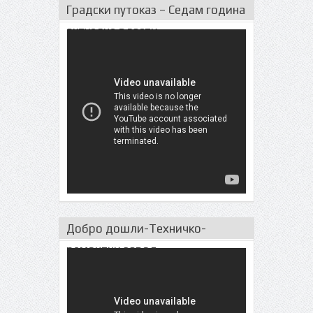
Градски путоказ – Седам година
актуeлне власти
Добро дошли-Техничко-
ремонтни завод