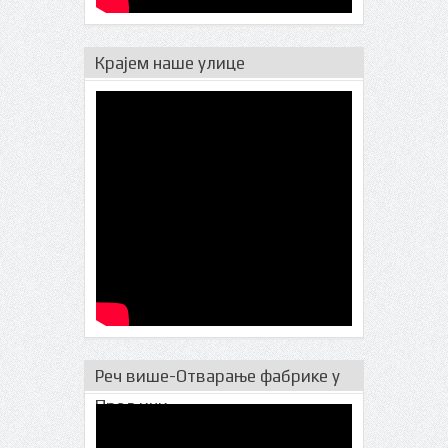
Крајем наше улице
Реч више-Отварање фабрике у
Прељини