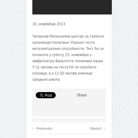
18. новембар 2013.
Чачански Регионални центар за таленте
организује полагање Улазног теста
интелектуалних способности. Тест ће се
полагати у суботу, 23. новембра у
амфитеатру Факултета техничких наука.
У 11 часова на тесту ће се опробати
основци, а у 12:30 часова ученици
средњих школа.
Share
‹
›
Prethodni
Sledeći