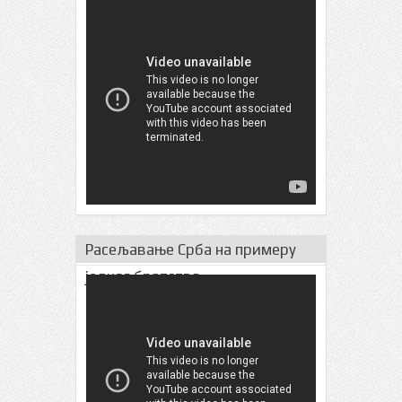
Расељавање Срба на примеру
једног братства