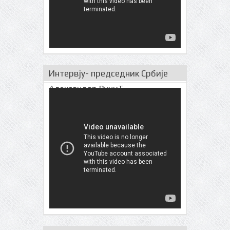
Интервју- председник Србије
Александар ВучиЋ