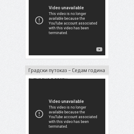
Градски путоказ – Седам година
актуeлне власти