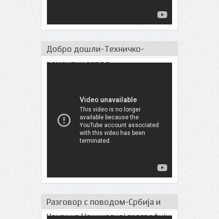
Добро дошли-Техничко-
ремонтни завод
Разговор с поводом-Србија и
Чачак на Нациналној географији