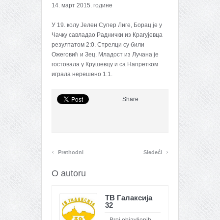
14. март 2015. године
У 19. колу Јелен Супер Лиге, Борац је у
Чачку савладао Раднички из Крагујевца
резултатом 2:0. Стрелци су били
Ожеговић и Зец. Младост из Лучана је
гостовала у Крушевцу и са Напретком
играла нерешено 1:1.
Share
‹
›
Prethodni
Sledeći
O autoru
ТВ Галаксија
32