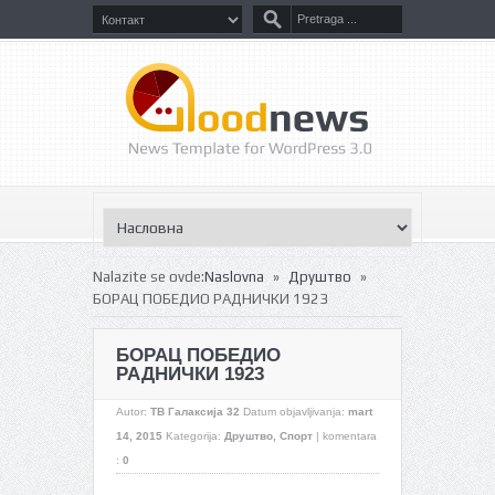
»
»
Nalazite se ovde:
Naslovna
Друштво
БОРАЦ ПОБЕДИО РАДНИЧКИ 1923
БОРАЦ ПОБЕДИО
РАДНИЧКИ 1923
Autor:
ТВ Галаксија 32
Datum objavljivanja:
mart
14, 2015
Kategorija:
Друштво
,
Спорт
|
komentara
:
0