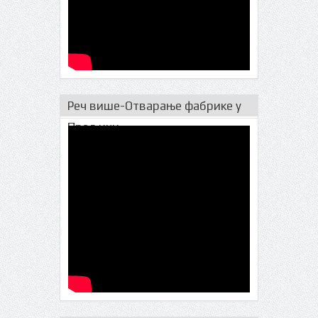
Реч више-Отварање фабрике у
Прељини