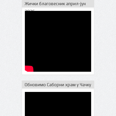
Жички благовесник април-јун
2026.
Обновимо Саборни храм у Чачку