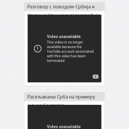
Разговор с поводом-Србија и
Чачак на Нациналној географији
Расељавање Срба на примеру
једног братства