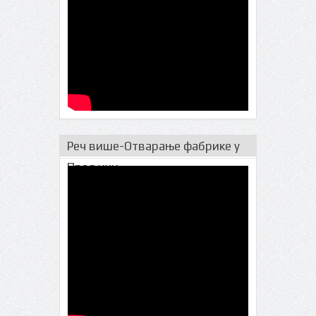
Реч више-Отварање фабрике у
Прељини