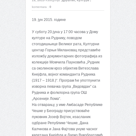
19, 2015
Kategorija:
Друштво
,
Култура
|
komentara :
0
19. јун 2015. године
У суботу 20.јуна у 17:00 часова у Дому
културе на Руднику, поводом
стогодишњице Великог рата, Културни
центар Горњи Милановац представиће
изложбу документарних фотографија из
колекције Момчила Пауновића „Рудник
са околином кроз објектив Витезслава
Кнејфла, војног команданта Рудника
(1917 – 1918.)“. Програм ће употпунити
изворна певачка група „Видовдан“ са
Рудника и фолклорна група ОШ
„Арсеније Лома“.
На отварању, у име Амбасаде Републике
Чешке у Београду присуствоваће
пуковник Јозеф Војтек, изасланик
одбране Републике Чешке, Дана
Калчнова и Јана Фајтова унуке часног
капетана Кнејфла и Дарко Вукобратовић,