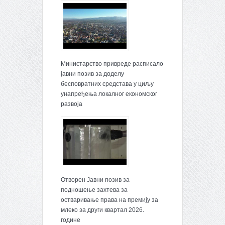
Министарство привреде расписало
јавни позив за доделу
бесповратних средстава у циљу
унапређења локалног економског
развоја
Отворен Јавни позив за
подношење захтева за
остваривање права на премију за
млеко за други квартал 2026.
године