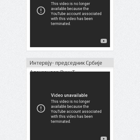
Интервју- председник Србије
Александар ВучиЋ