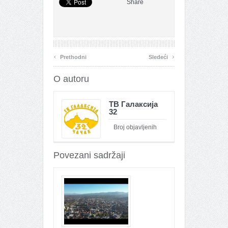
Share
‹
›
Prethodni
Sledeći
O autoru
ТВ Галаксија
32
Broj objavljenih
članaka : 26100
Povezani sadržaji