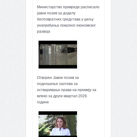
Министарство привреде расписало
јавни позив за доделу
бесповратних средстава у циљу
унапређења локалног економског
развоја
Отворен Јавни позив за
подношење захтева за
остваривање права на премију за
млеко за други квартал 2026.
године