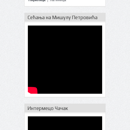
Ћирилица
|
Латиница
Сећања на Мишулу Петровића
Интермецо Чачак