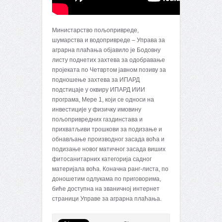
Министарство пољопривреде,
шумарства и водопривреде – Управа за
аграрна плаћања објавило је Бодовну
листу поднетих захтева за одобравање
пројеката по Четвртом јавном позиву за
подношење захтева за ИПАРД
подстицаје у оквиру ИПАРД ИИИ
програма, Мере 1, који се односи на
инвестиције у физичку имовину
пољопривредних газдинстава и
прихватљиви трошкови за подизање и
обнављање производног засада воћа и
подизање новог матичног засада виших
фитосанитарних категорија садног
материјала воћа. Коначна ранг-листа, по
доношетим одлукама по приговорима,
биће доступна на званичној интернет
страници Управе за аграрна плаћања.