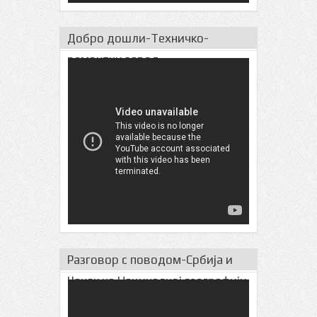
Добро дошли-Техничко-
ремонтни завод
Разговор с поводом-Србија и
Чачак на Нациналној географији