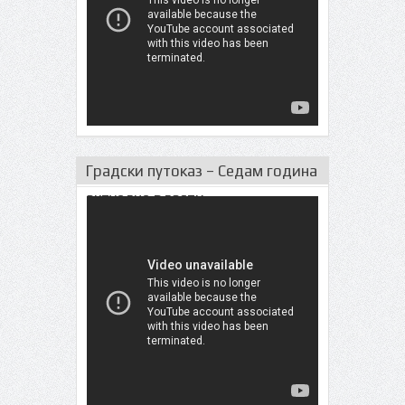
Градски путоказ – Седам година
актуeлне власти