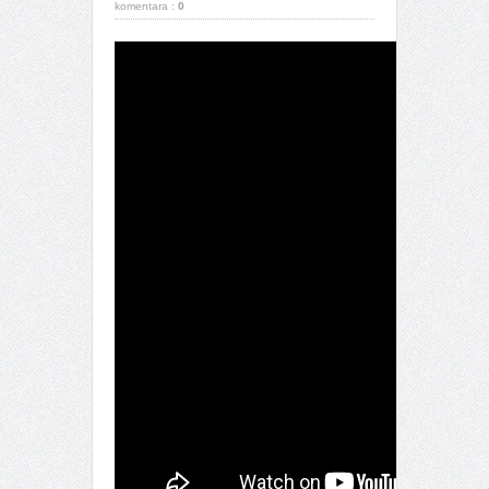
komentara :
0