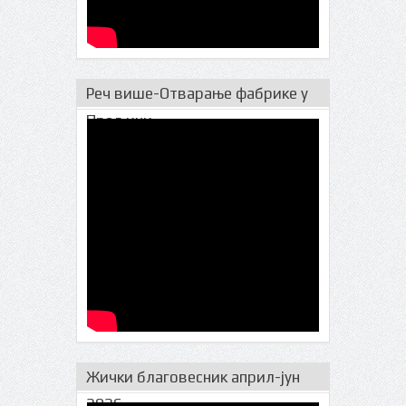
Реч више-Отварање фабрике у
Прељини
Жички благовесник април-јун
2026.