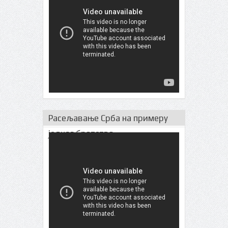
Расељавање Срба на примеру
једног братства