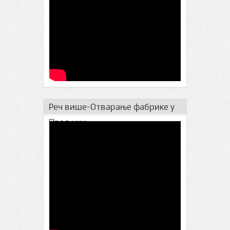
Реч више-Отварање фабрике у
Прељини