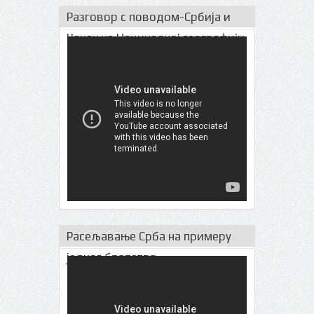
Разговор с поводом-Србија и
Чачак на Нациналној географији
Расељавање Срба на примеру
једног братства