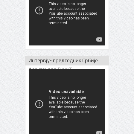
Интервју- председник Србије
Александар ВучиЋ