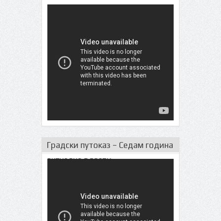
Градски путоказ – Седам година
актуeлне власти