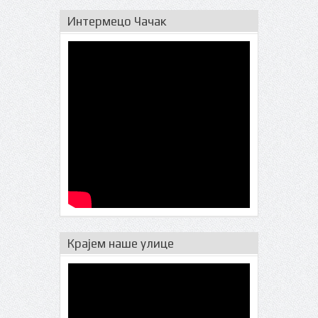
Интермецо Чачак
Крајем наше улице