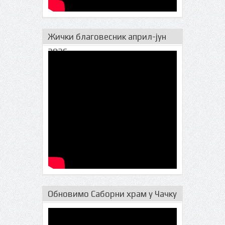
Жички благовесник април-јун
2026.
Обновимо Саборни храм у Чачку