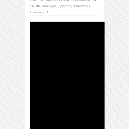
14, 2026
Kategorija:
Друштво
,
Здравство
|
komentara :
0