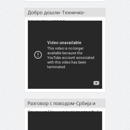
Добро дошли-Техничко-
ремонтни завод
Разговор с поводом-Србија и
Чачак на Нациналној географији