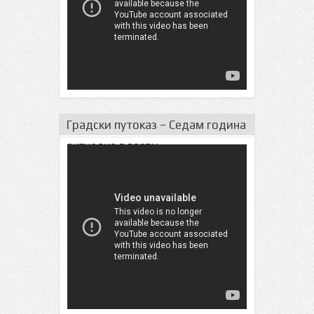
Градски путоказ – Седам година
актуeлне власти