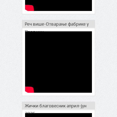
Реч више-Отварање фабрике у
Прељини
Жички благовесник април-јун
2026.