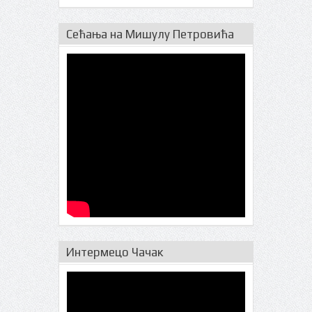
Сећања на Мишулу Петровића
Интермецо Чачак