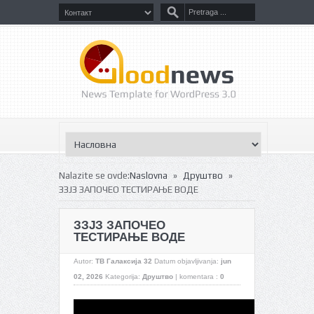
»
»
Nalazite se ovde:
Naslovna
Друштво
ЗЗЈЗ ЗАПОЧЕО ТЕСТИРАЊЕ ВОДЕ
ЗЗЈЗ ЗАПОЧЕО
ТЕСТИРАЊЕ ВОДЕ
Autor:
ТВ Галаксија 32
Datum objavljivanja:
jun
02, 2026
Kategorija:
Друштво
|
komentara :
0