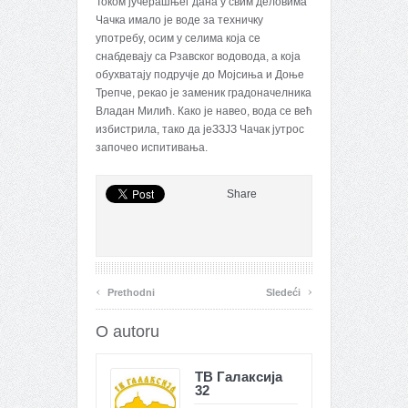
Током јучерашњег дана у свим деловима
Чачка имало је воде за техничку
употребу, осим у селима која се
снабдевају са Рзавског водовода, а која
обухватају подручје до Мојсиња и Доње
Трепче, рекао је заменик градоначелника
Владан Милић. Како је навео, вода се већ
избистрила, тако да јеЗЗЈЗ Чачак јутрос
започео испитивања.
Share
‹
›
Prethodni
Sledeći
O autoru
ТВ Галаксија
32