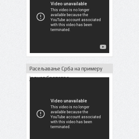
Расељавање Срба на примеру
једног братства