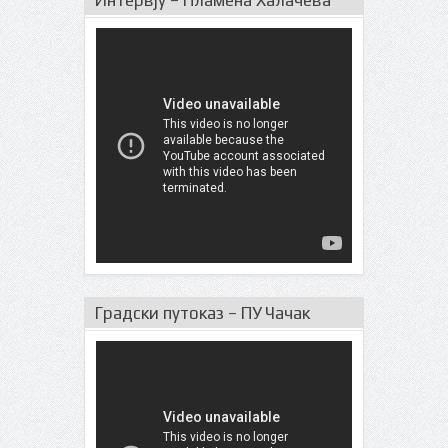
Интервју – Пламена Халачева
Градски путоказ – ПУ Чачак