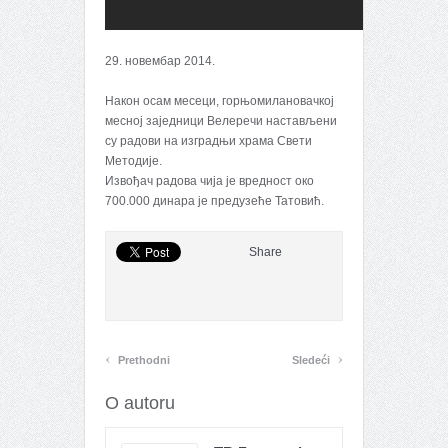
29. новембар 2014.
Након осам месеци, горњомилановачкој
месној заједници Велеречи настављени
су радови на изградњи храма Свети
Методије.
Извођач радова чија је вредност око
700.000 динара је предузеће Татовић.
Share
‹
›
Prethodni
Sledeći
O autoru