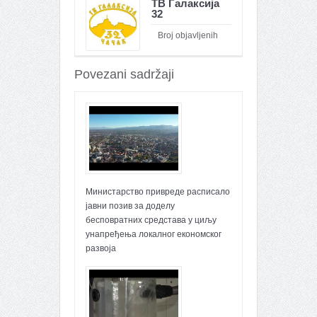
ТВ Галаксија
32
Broj objavljenih
članaka : 26100
Povezani sadržaji
Министарство привреде расписало
јавни позив за доделу
бесповратних средстава у циљу
унапређења локалног економског
развоја