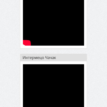
Интермецо Чачак