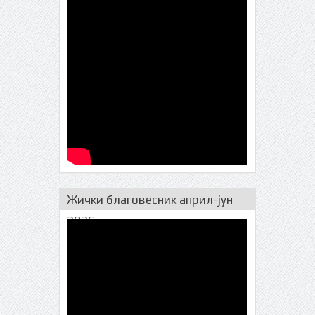
Прељини
Жички благовесник април-јун
2026.