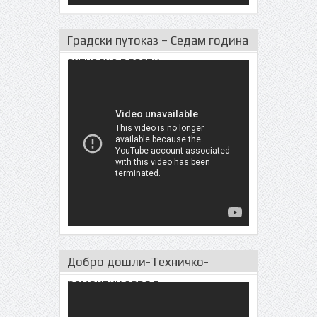
Градски путоказ – Седам година
актуeлне власти
Добро дошли-Техничко-
ремонтни завод