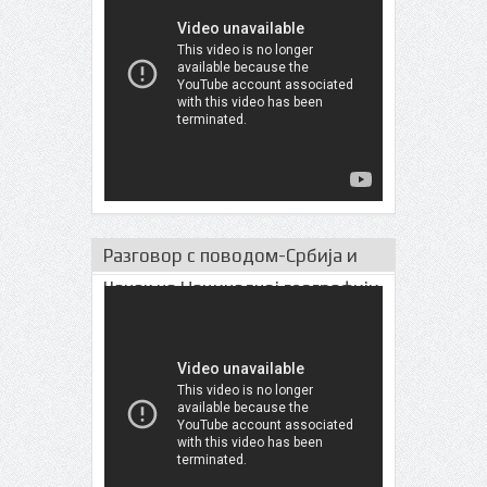
Разговор с поводом-Србија и
Чачак на Нациналној географији