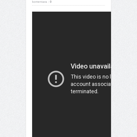
komentara :
0