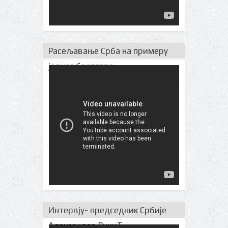
Расељавање Срба на примеру
једног братства
Интервју- председник Србије
Александар ВучиЋ