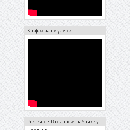
Крајем наше улице
Реч више-Отварање фабрике у