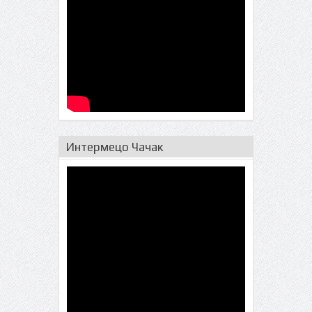
Интермецо Чачак