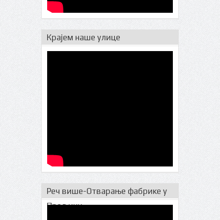
Крајем наше улице
Реч више-Отварање фабрике у
Прељини