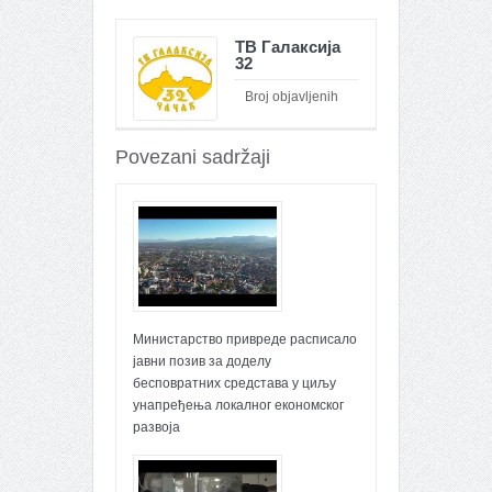
ТВ Галаксија
32
Broj objavljenih
članaka : 26100
Povezani sadržaji
Министарство привреде расписало
јавни позив за доделу
бесповратних средстава у циљу
унапређења локалног економског
развоја