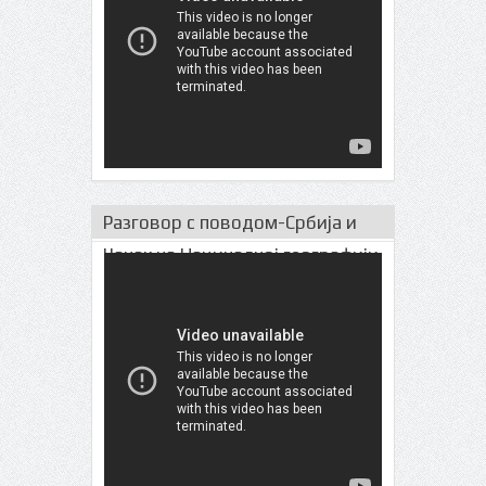
Разговор с поводом-Србија и
Чачак на Нациналној географији