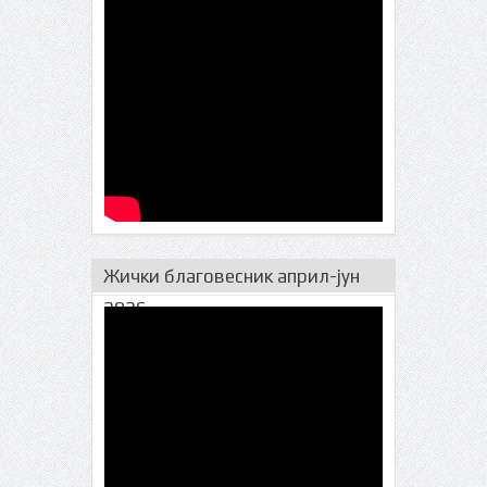
Жички благовесник април-јун
2026.