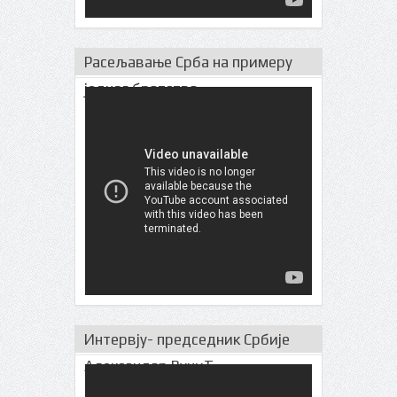
Расељавање Срба на примеру
једног братства
Интервју- председник Србије
Александар ВучиЋ