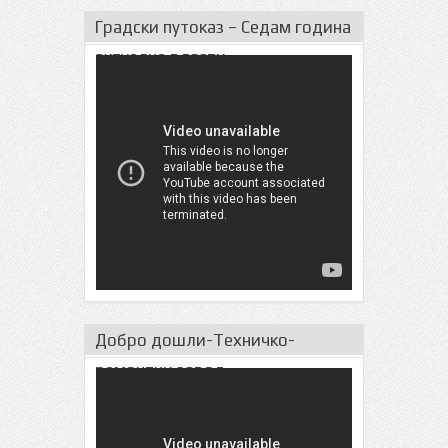
Градски путоказ – Седам година
актуeлне власти
Добро дошли-Техничко-
ремонтни завод