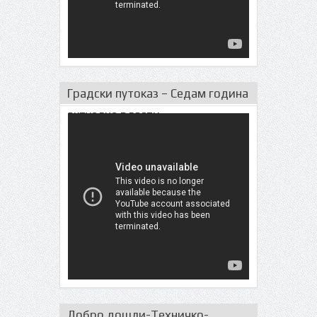
Градски путоказ – Седам година
актуeлне власти
Добро дошли-Техничко-