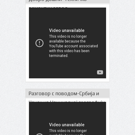
ремонтни завод
Разговор с поводом-Србија и
Чачак на Нациналној географији