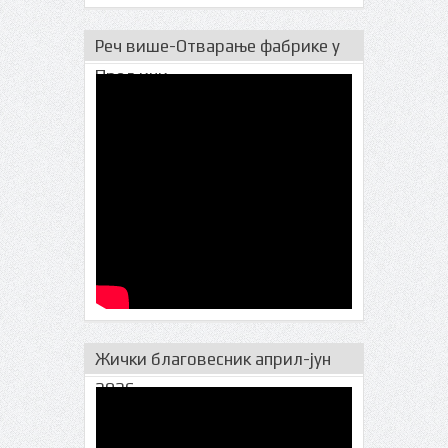
Реч више-Отварање фабрике у
Прељини
Жички благовесник април-јун
2026.