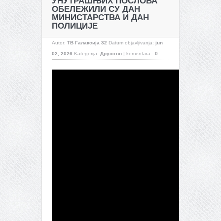
УНУТРАШЊИХ ПОСЛОВА
ОБЕЛЕЖИЛИ СУ ДАН
МИНИСТАРСТВА И ДАН
ПОЛИЦИЈЕ
Autor:
ТВ Галаксија 32
Datum objavljivanja:
jun
02, 2026
Kategorija:
Друштво
|
komentara :
0