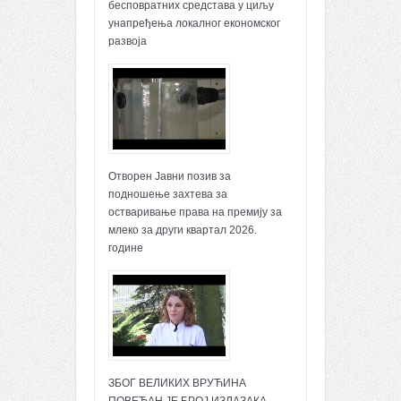
бесповратних средстава у циљу
унапређења локалног економског
развоја
Отворен Јавни позив за
подношење захтева за
остваривање права на премију за
млеко за други квартал 2026.
године
ЗБОГ ВЕЛИКИХ ВРУЋИНА