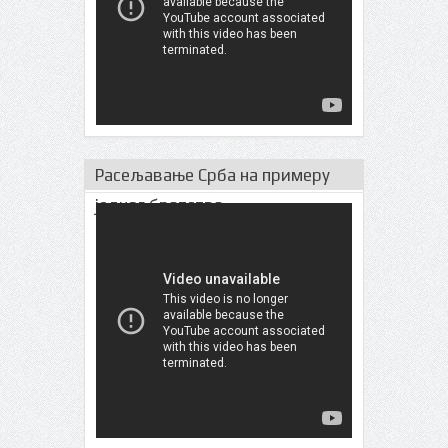
Расељавање Срба на примеру
једног братства