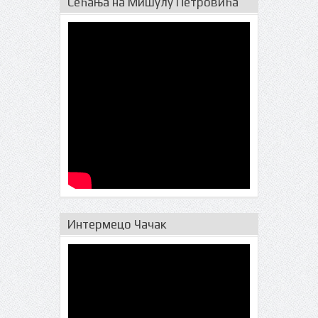
Сећања на Мишулу Петровића
Интермецо Чачак