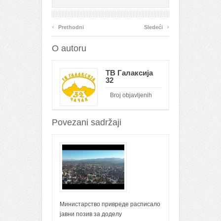
‹
›
Prethodni
Sledeći
O autoru
ТВ Галаксија
32
Broj objavljenih
članaka : 26100
Povezani sadržaji
Министарство привреде расписало
јавни позив за доделу