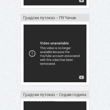
Градски путоказ – ПУ Чачак
Градски путоказ – Седам година
актуeлне власти