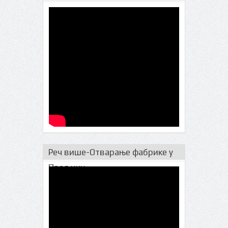
Реч више-Отварање фабрике у
Прељини