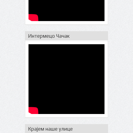
Интермецо Чачак
Крајем наше улице