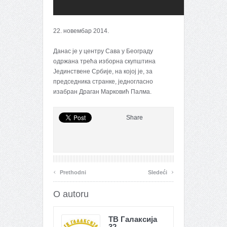
22. новембар 2014.
Данас је у центру Сава у Београду
одржана трећа изборна скупштина
Јединствене Србије, на којој је, за
председника странке, једногласно
изабран Драган Марковић Палма.
Share
‹
›
Prethodni
Sledeći
O autoru
ТВ Галаксија
32