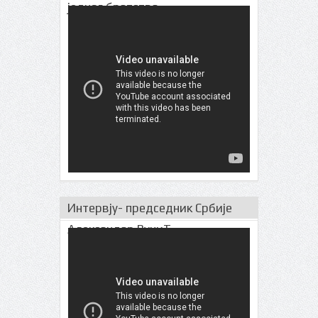
једног братства
Интервју- председник Србије
Александар ВучиЋ