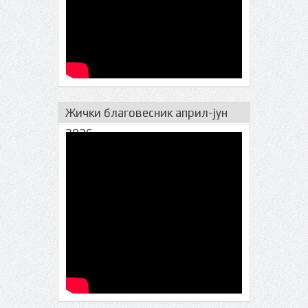
Жички благовесник април-јун
2026.