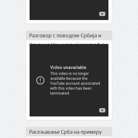
Разговор с поводом-Србија и
Чачак на Нациналној географији
Расељавање Срба на примеру