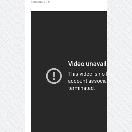
komentara :
0