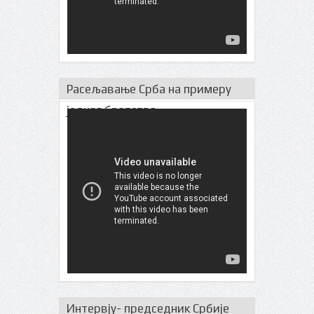
Расељавање Срба на примеру
једног братства
Интервју- председник Србије