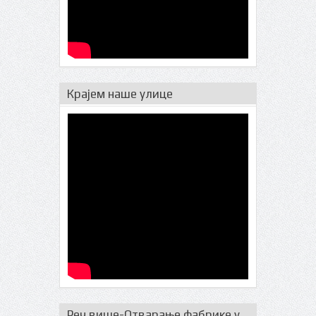
Крајем наше улице
Реч више-Отварање фабрике у