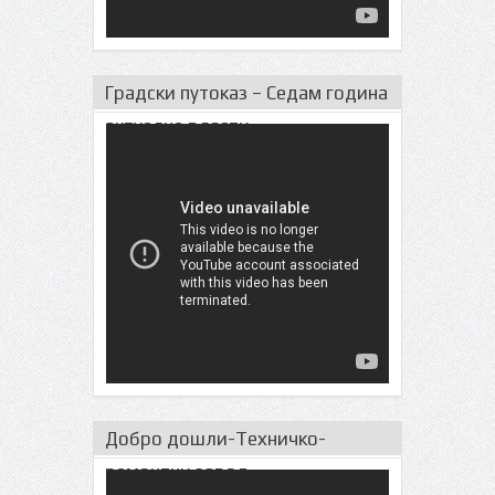
Градски путоказ – Седам година
актуeлне власти
Добро дошли-Техничко-
ремонтни завод