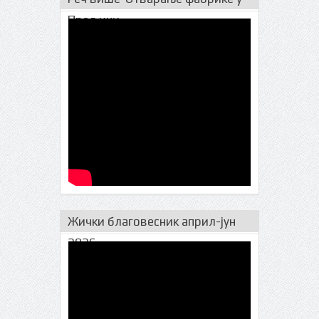
Прељини
Жички благовесник април-јун
2026.