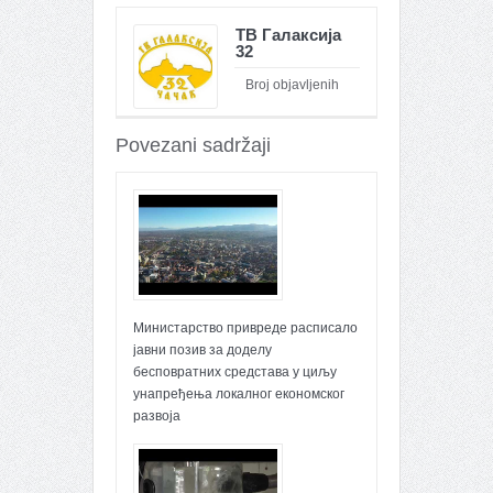
ТВ Галаксија
32
Broj objavljenih
članaka : 26100
Povezani sadržaji
Министарство привреде расписало
јавни позив за доделу
бесповратних средстава у циљу
унапређења локалног економског
развоја