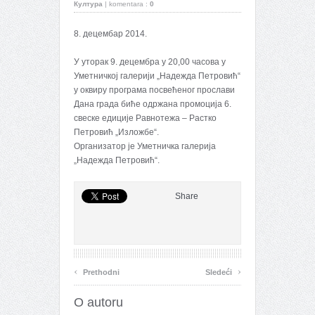
Култура
|
komentara :
0
8. децембар 2014.
У уторак 9. децембра у 20,00 часова у
Уметничкој галерији „Надежда Петровић“
у оквиру програма посвећеног прослави
Дана града биће одржана промоција 6.
свеске едиције Равнотежа – Растко
Петровић „Изложбе“.
Организатор је Уметничка галерија
„Надежда Петровић“.
Share
‹
›
Prethodni
Sledeći
O autoru