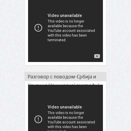
Разговор с поводом-Србија и
Чачак на Нациналној географији