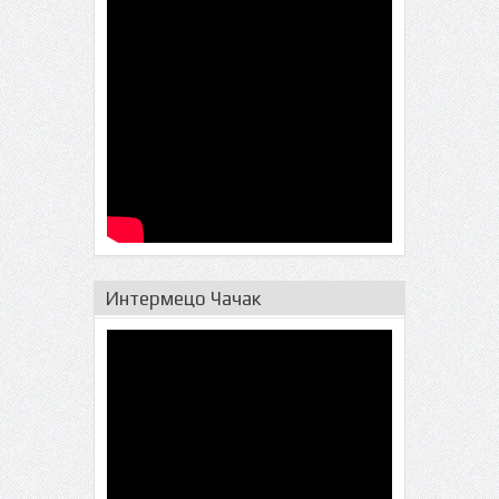
Интермецо Чачак